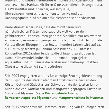
weltweit und bieten insbesondere Fischen und Küstenvögeln ein
unersetzliches Habitat. Mit ihren Ökosystemdienstleistungen, u. a.
als Wasserfilter und -speicher, Wasserquelle,
Überschwemmungsschutz, Kohlenstoffsenke und als
Nahrungsquelle, sind sie auch für Menschen sehr bedeutsam.
Umso dramatischer ist es, dass die fruchtbaren und
nährstoffreichen Küstenfeuchtgebiete weltweit zu den
gefährdetsten Lebensräumen gehören: Sie fallen trocken, werden
entwässert, verunreinigt, eingedeicht oder übernutzt. Der globale
Verlust dieser Biotope in den letzten hundert Jahren wird auf ca.
50 – 70 % geschätzt (Millenium Assessment 2005, Ramsar
Konvention 2015), eine Tendenz, die dringend zu stoppen ist,
zumal Klimawandel, Industrie- und Immobilienprojekte,
Aquakultur und Tourismus die letzten noch halbwegs intakten
Ökosysteme dieser Art stark bedrohen.
Seit 2003 engagieren wir uns für wichtige Feuchtgebiete entlang
der Flugroute des stark bedrohten Löffelstrandläufers an den
Küsten Ost- und Südostasiens. Schwerpunkte der letzten Jahre
bilden die von Wattflächen und Mangroven geprägten Küsten in
China und Myanmar. Siehe
Küstengebiete Asiens
,
Ramsarschutzgebiete Myanmar
und
Mangrovenschutz in Myanmar
.
Seit 2015 streben wir die Unterschutzstellung von Feuchtgebieten