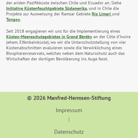
der ariden Pazifikküste zwischen Chile und Ecuador an. Siehe
Initiative Küstenfeuchtgebiete Südamerika
, und in Chile die
Projekte zur Ausweisung der Ramsar Gebiete
Río Limarí
und
Tongoy
.
Seit 2018 engagieren wir uns für die Implementierung eines
Küsten-Meereschutzgebietes in Grand Bèrèby
an der Côte d’Ivoire
(ehem. Elfenbeinküste), wo wir die Unterschutzstellung von vier
Küstenabschnitten evaluieren sowie die Verwirklichung eines
Biosphärenreservats, welches neben dem Naturschutz auch das
Wirtschaften der dortigen Bevölkerung ins Auge fasst.
© 2026 Manfred-Hermsen-Stiftung
Impressum
Datenschutz