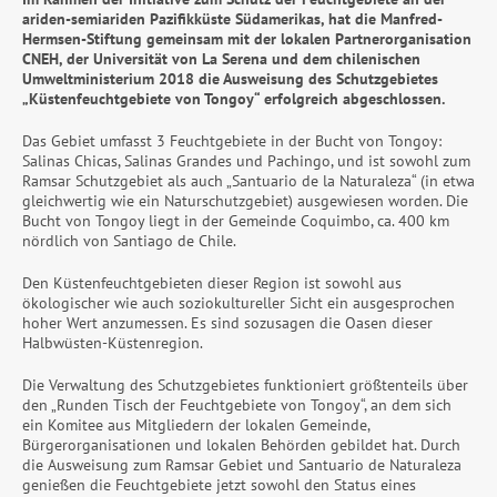
ariden-semiariden Pazifikküste Südamerikas, hat die Manfred-
Hermsen-Stiftung gemeinsam mit der lokalen Partnerorganisation
CNEH, der Universität von La Serena und dem chilenischen
Umweltministerium 2018 die Ausweisung des Schutzgebietes
„Küstenfeuchtgebiete von Tongoy“ erfolgreich abgeschlossen.
Das Gebiet umfasst 3 Feuchtgebiete in der Bucht von Tongoy:
Salinas Chicas, Salinas Grandes und Pachingo, und ist sowohl zum
Ramsar Schutzgebiet als auch „Santuario de la Naturaleza“ (in etwa
gleichwertig wie ein Naturschutzgebiet) ausgewiesen worden. Die
Bucht von Tongoy liegt in der Gemeinde Coquimbo, ca. 400 km
nördlich von Santiago de Chile.
Den Küstenfeuchtgebieten dieser Region ist sowohl aus
ökologischer wie auch soziokultureller Sicht ein ausgesprochen
hoher Wert anzumessen. Es sind sozusagen die Oasen dieser
Halbwüsten-Küstenregion.
Die Verwaltung des Schutzgebietes funktioniert größtenteils über
den „Runden Tisch der Feuchtgebiete von Tongoy“, an dem sich
ein Komitee aus Mitgliedern der lokalen Gemeinde,
Bürgerorganisationen und lokalen Behörden gebildet hat. Durch
die Ausweisung zum Ramsar Gebiet und Santuario de Naturaleza
genießen die Feuchtgebiete jetzt sowohl den Status eines