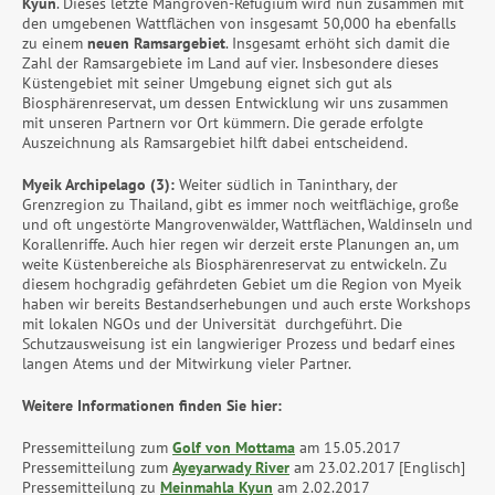
Kyun
. Dieses letzte Mangroven-Refugium wird nun zusammen mit
den umgebenen Wattflächen von insgesamt 50,000 ha ebenfalls
zu einem
neuen Ramsargebiet
. Insgesamt erhöht sich damit die
Zahl der Ramsargebiete im Land auf vier. Insbesondere dieses
Küstengebiet mit seiner Umgebung eignet sich gut als
Biosphärenreservat, um dessen Entwicklung wir uns zusammen
mit unseren Partnern vor Ort kümmern. Die gerade erfolgte
Auszeichnung als Ramsargebiet hilft dabei entscheidend.
Myeik Archipelago (3):
Weiter südlich in Taninthary, der
Grenzregion zu Thailand, gibt es immer noch weitflächige, große
und oft ungestörte Mangrovenwälder, Wattflächen, Waldinseln und
Korallenriffe. Auch hier regen wir derzeit erste Planungen an, um
weite Küstenbereiche als Biosphärenreservat zu entwickeln. Zu
diesem hochgradig gefährdeten Gebiet um die Region von Myeik
haben wir bereits Bestandserhebungen und auch erste Workshops
mit lokalen NGOs und der Universität durchgeführt. Die
Schutzausweisung ist ein langwieriger Prozess und bedarf eines
langen Atems und der Mitwirkung vieler Partner.
Weitere Informationen finden Sie hier:
Pressemitteilung zum
Golf von Mottama
am 15.05.2017
Pressemitteilung zum
Ayeyarwady River
am 23.02.2017 [Englisch]
Pressemitteilung zu
Meinmahla Kyun
am 2.02.2017