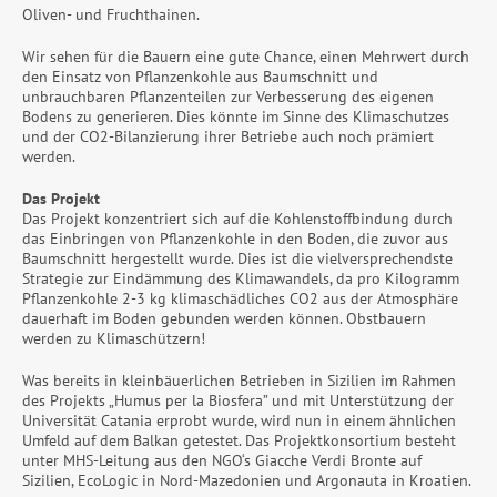
Oliven- und Fruchthainen.
Wir sehen für die Bauern eine gute Chance, einen Mehrwert durch
den Einsatz von Pflanzenkohle aus Baumschnitt und
unbrauchbaren Pflanzenteilen zur Verbesserung des eigenen
Bodens zu generieren. Dies könnte im Sinne des Klimaschutzes
und der CO2-Bilanzierung ihrer Betriebe auch noch prämiert
werden.
Das Projekt
Das Projekt konzentriert sich auf die Kohlenstoffbindung durch
das Einbringen von Pflanzenkohle in den Boden, die zuvor aus
Baumschnitt hergestellt wurde. Dies ist die vielversprechendste
Strategie zur Eindämmung des Klimawandels, da pro Kilogramm
Pflanzenkohle 2-3 kg klimaschädliches CO2 aus der Atmosphäre
dauerhaft im Boden gebunden werden können. Obstbauern
werden zu Klimaschützern!
Was bereits in kleinbäuerlichen Betrieben in Sizilien im Rahmen
des Projekts „Humus per la Biosfera” und mit Unterstützung der
Universität Catania erprobt wurde, wird nun in einem ähnlichen
Umfeld auf dem Balkan getestet. Das Projektkonsortium besteht
unter MHS-Leitung aus den NGO‘s Giacche Verdi Bronte auf
Sizilien, EcoLogic in Nord-Mazedonien und Argonauta in Kroatien.