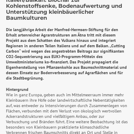
Italien/Balkan: Biochar zur
Kohlenstoffsenke, Bodenaufwertung und
Unterstützung kleinbäuerlicher
Baumkulturen
Die langjährige Arbeit der Manfred-Hermsen-Stiftung für den
Erhalt artenreicher Agrarstrukturen am Ätna tritt mit diesem
Projekt aus dem Schatten des Vulkans hinaus und integriert
Regionen in anderen Teilen Italiens und auf dem Balkan. „Cutting
Carbon“ wird wegen des angestrebten Beitrags zur signifikanten
CO2-Sequestrierung aus EUKI-Programm-Mitteln des
Umweltministeriums ko-finanziert. Das Projekt propagiert die
Eigenherstellung von Pflanzenkohle aus Baumschnittmaterial und
dessen Einsatz zur Bodenverbesserung auf Agrarflächen und für
die Stadtbegrünung.
Hintergrund
Wie in ganz Europa, geben auch im Mittelmeerraum immer mehr
Kleinbauern ihre Höfe oder landwirtschaftliche Nebentätigkeiten
auf, was entweder zu Intensivierungen durch Zusammenlegen von
Flächen, verbunden mit dem Verlust von ökologisch wertvollen
Ackerrandstrukturen und vielfältigem Anbau, oder zur
Verbuschung und Bränden führt. Eine weitere Beobachtung ist das
besonders von Kleinbauern praktizierte klimaschädliche
Verbrennen frischen Baumschnitts direkt an Ort und Stelle in