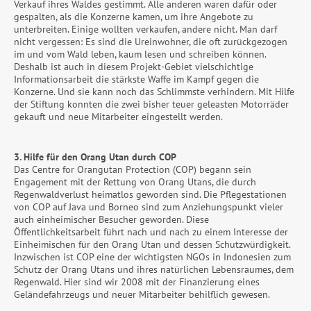
Verkauf ihres Waldes gestimmt. Alle anderen waren dafür oder
gespalten, als die Konzerne kamen, um ihre Angebote zu
unterbreiten. Einige wollten verkaufen, andere nicht. Man darf
nicht vergessen: Es sind die Ureinwohner, die oft zurückgezogen
im und vom Wald leben, kaum lesen und schreiben können.
Deshalb ist auch in diesem Projekt-Gebiet vielschichtige
Informationsarbeit die stärkste Waffe im Kampf gegen die
Konzerne. Und sie kann noch das Schlimmste verhindern. Mit Hilfe
der Stiftung konnten die zwei bisher teuer geleasten Motorräder
gekauft und neue Mitarbeiter eingestellt werden.
3. Hilfe für den Orang Utan durch COP
Das Centre for Orangutan Protection (COP) begann sein
Engagement mit der Rettung von Orang Utans, die durch
Regenwaldverlust heimatlos geworden sind. Die Pflegestationen
von COP auf Java und Borneo sind zum Anziehungspunkt vieler
auch einheimischer Besucher geworden. Diese
Öffentlichkeitsarbeit führt nach und nach zu einem Interesse der
Einheimischen für den Orang Utan und dessen Schutzwürdigkeit.
Inzwischen ist COP eine der wichtigsten NGOs in Indonesien zum
Schutz der Orang Utans und ihres natürlichen Lebensraumes, dem
Regenwald. Hier sind wir 2008 mit der Finanzierung eines
Geländefahrzeugs und neuer Mitarbeiter behilflich gewesen.