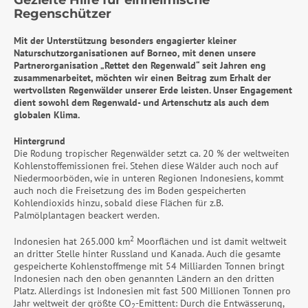
Gezielte Hilfe für einheimische
Regenschützer
Mit der Unterstützung besonders engagierter kleiner
Naturschutzorganisationen auf Borneo, mit denen unsere
Partnerorganisation „Rettet den Regenwald“ seit Jahren eng
zusammenarbeitet, möchten wir einen Beitrag zum Erhalt der
wertvollsten Regenwälder unserer Erde leisten. Unser Engagement
dient sowohl dem Regenwald- und Artenschutz als auch dem
globalen Klima.
Hintergrund
Die Rodung tropischer Regenwälder setzt ca. 20 % der weltweiten
Kohlenstoffemissionen frei. Stehen diese Wälder auch noch auf
Niedermoorböden, wie in unteren Regionen Indonesiens, kommt
auch noch die Freisetzung des im Boden gespeicherten
Kohlendioxids hinzu, sobald diese Flächen für z.B.
Palmölplantagen beackert werden.
2
Indonesien hat 265.000 km
Moorflächen und ist damit weltweit
an dritter Stelle hinter Russland und Kanada. Auch die gesamte
gespeicherte Kohlenstoffmenge mit 54 Milliarden Tonnen bringt
Indonesien nach den oben genannten Ländern an den dritten
Platz. Allerdings ist Indonesien mit fast 500 Millionen Tonnen pro
Jahr weltweit der größte CO
-Emittent: Durch die Entwässerung,
2