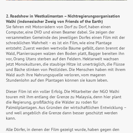
2. Roadshow in Westkalimantan – Nichtregierungsorganisation
Walhi (indonesischer Zweig von Friends of the Earth)
Sie fahren mit Motorrädern von Dorf zu Dorf, haben einen
Computer, eine DVD und einen Beamer dabei. Sie zeigen der
versammelten Gemeinde des jeweiligen Dorfes einen Film mit der
schrecklichen Wahrheit – es ist ein Film, wie eine Plantage
entsteht: Zuerst werden wertvolle Bäume gefällt, dann brennt der
Wald, Planierraupen walzen den Boden platt, Bagger bereiten ihn
vor, Orang Utans sterben auf den Feldern. Hektarweit wachsen
jetzt Monokulturen, die staubige Hitze ist unerträglich, die Flüsse
und Bäche stinken von Pestiziden. Die Menschen haben mit ihrem
Wald auch ihre Nahrungsquelle verloren, vom mageren
Stundenlohn auf den Plantagen können sie kaum leben.
Dieser Film ist ein voller Erfolg. Die Mitarbeiter der NGO Walhi
touren mit ihm entlang der Grenze zu Malaysia, denn hier plant
die Regierung, großflächig die Wälder zu roden für
Palmölplantagen. Aus Gründen der wirtschaftlichen Entwicklung –
und weil angeblich die Grenze dann besser geschützt werden
kann.
Alle Dörfer, in denen der Film gezeigt wurde, haben gegen den