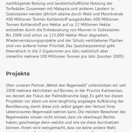
nachfolgende Rodung und landwirtschaftliche Nutzung der
Torfwälder. Zusammen mit Malaysia und anderen Ländern in
Südostasien werden jährlich alleine durch Wald und Moorbrände
400 Millionen Tonnen Kohlenstoff ausgestoßen. 600 Millionen
Tonnen Kohlenstoff pro Hektar auf ca. 12 Millionen Hektar
entstehen durch die Entwässerung von Mooren in Südostasien.
Bis 2008 sind schon ca. 125.000 Hektar Moor degradiert.
Wiedervernässungsprojekte und der Schutz verbliebener Flächen
sind von äußerst hoher Priorität. Das Speicherpotential geht
theoretisch in die 2 Gigatonnen pro Jahr, realistisch aber
immerhin mehrere 100 Millionen Tonnen pro Jahr. (Joosten 2009).
Projekte
Über unseren Partner „Rettet den Regenwald“ unterstützen wir seit
2008 mehrere Aktivitäten auf Borneo, in der Provinz Kalimantan,
wo derzeit der Fokus der Palmölbranche liegt. Es geht bei diesen
Projekten vor allem um eine langfristig angelegte Aufklärung der
Bevölkerung, damit diese sich selbst gegen den Verlust ihres
Lebensraumes Regenwald wehren kann. Die meisten Bewohner des
Regenwaldes wissen nicht einmal, dass sie überhaupt Rechte
haben, geschweige denn welche und wie sie diese durchsetzen
können. Ihnen wird weisgemacht, dass sie keine andere Wahl