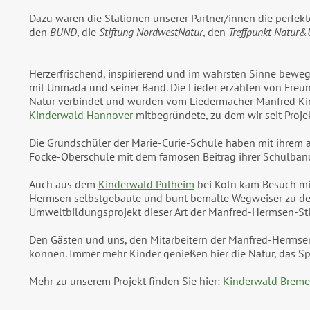
Dazu waren die Stationen unserer Partner/innen die perfek
den
BUND
, die
Stiftung NordwestNatur
, den
Treffpunkt Natur
Herzerfrischend, inspirierend und im wahrsten Sinne bew
mit Unmada und seiner Band. Die Lieder erzählen von Fre
Natur verbindet und wurden vom Liedermacher Manfred Kinde
Kinderwald Hannover
mitbegründete, zu dem wir seit Proje
Die Grundschüler der Marie-Curie-Schule haben mit ihrem 
Focke-Oberschule mit dem famosen Beitrag ihrer Schulban
Auch aus dem
Kinderwald Pulheim
bei Köln kam Besuch mit
Hermsen selbstgebaute und bunt bemalte Wegweiser zu den
Umweltbildungsprojekt dieser Art der Manfred-Hermsen-Sti
Den Gästen und uns, den Mitarbeitern der Manfred-Hermsen
können. Immer mehr Kinder genießen hier die Natur, das Spi
Mehr zu unserem Projekt finden Sie hier:
Kinderwald Brem