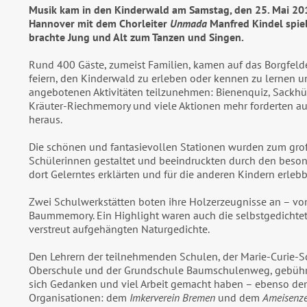
Musik kam in den Kinderwald am Samstag, den 25. Mai 20
Hannover mit dem Chorleiter
Unmada
Manfred Kindel spie
brachte Jung und Alt zum Tanzen und Singen.
Rund 400 Gäste, zumeist Familien, kamen auf das Borgfe
feiern, den Kinderwald zu erleben oder kennen zu lernen u
angebotenen Aktivitäten teilzunehmen: Bienenquiz, Sackhüp
Kräuter-Riechmemory und viele Aktionen mehr forderten a
heraus.
Die schönen und fantasievollen Stationen wurden zum gro
Schülerinnen gestaltet und beeindruckten durch den besond
dort Gelerntes erklärten und für die anderen Kindern erleb
Zwei Schulwerkstätten boten ihre Holzerzeugnisse an – vo
Baummemory. Ein Highlight waren auch die selbstgedicht
verstreut aufgehängten Naturgedichte.
Den Lehrern der teilnehmenden Schulen, der Marie-Curie-S
Oberschule und der Grundschule Baumschulenweg, gebührt 
sich Gedanken und viel Arbeit gemacht haben – ebenso de
Organisationen: dem
Imkerverein Bremen
und dem
Ameisenz