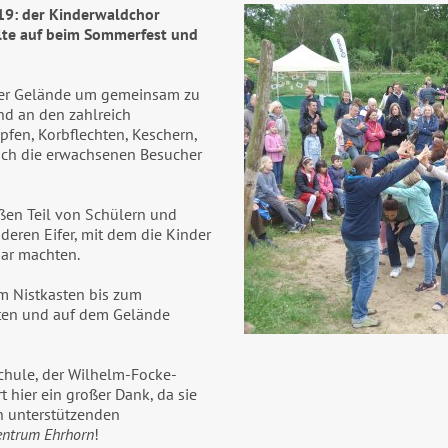
19: der Kinderwaldchor
lte auf beim Sommerfest und
lder Gelände um gemeinsam zu
nd an den zahlreich
fen, Korbflechten, Keschern,
uch die erwachsenen Besucher
ßen Teil von Schülern und
eren Eifer, mit dem die Kinder
bar machten.
m Nistkasten bis zum
eten und auf dem Gelände
chule, der Wilhelm-Focke-
hier ein großer Dank, da sie
n unterstützenden
entrum Ehrhorn
!