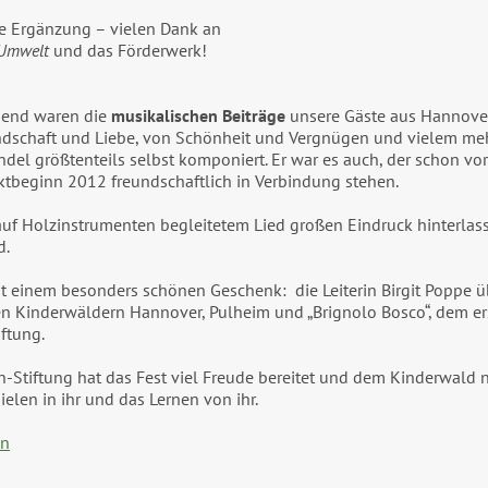
te Ergänzung – vielen Dank an
&Umwelt
und das Förderwerk!
egend waren die
musikalischen Beiträge
unsere Gäste aus Hannove
undschaft und Liebe, von Schönheit und Vergnügen und vielem me
l größtenteils selbst komponiert. Er war es auch, der schon vor
ktbeginn 2012 freundschaftlich in Verbindung stehen.
auf Holzinstrumenten begleitetem Lied großen Eindruck hinterlas
d.
 einem besonders schönen Geschenk: die Leiterin Birgit Poppe ü
 Kinderwäldern Hannover, Pulheim und „Brignolo Bosco“, dem er
ftung.
-Stiftung hat das Fest viel Freude bereitet und dem Kinderwald
elen in ihr und das Lernen von ihr.
en